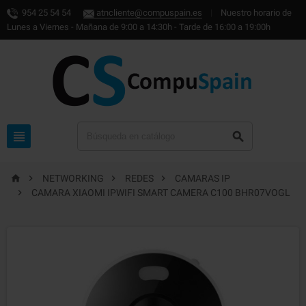
954 25 54 54
atncliente@compuspain.es
|
Nuestro horario de
Lunes a Viernes - Mañana de 9:00 a 14:30h - Tarde de 16:00 a 19:00h






NETWORKING
REDES
CAMARAS IP

CAMARA XIAOMI IPWIFI SMART CAMERA C100 BHR07VOGL