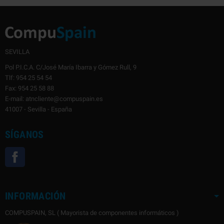
SEVILLA
Pol P.I.C.A. C/José María Ibarra y Gómez Rull, 9
Tlf: 954 25 54 54
Fax: 954 25 58 88
E-mail: atncliente@compuspain.es
41007 - Sevilla - España
SÍGANOS
Facebook
INFORMACIÓN
COMPUSPAIN, SL ( Mayorista de componentes informáticos )