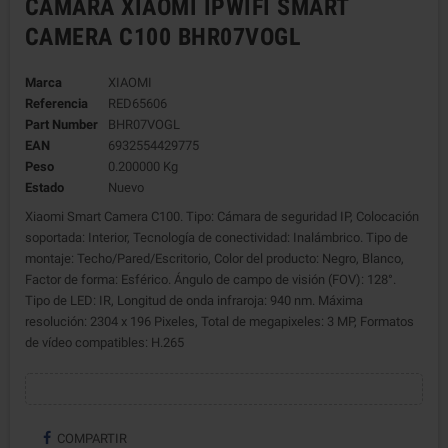
CAMARA XIAOMI IPWIFI SMART
CAMERA C100 BHR07VOGL
Marca
XIAOMI
Referencia
RED65606
Part Number
BHR07VOGL
EAN
6932554429775
Peso
0.200000 Kg
Estado
Nuevo
Xiaomi Smart Camera C100. Tipo: Cámara de seguridad IP, Colocación
soportada: Interior, Tecnología de conectividad: Inalámbrico. Tipo de
montaje: Techo/Pared/Escritorio, Color del producto: Negro, Blanco,
Factor de forma: Esférico. Ángulo de campo de visión (FOV): 128°.
Tipo de LED: IR, Longitud de onda infraroja: 940 nm. Máxima
resolución: 2304 x 196 Pixeles, Total de megapixeles: 3 MP, Formatos
de vídeo compatibles: H.265
COMPARTIR