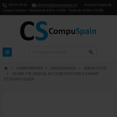
954 25 54 54
atncliente@compuspain.es
|
Nuestro horario de
Lunes a Viernes - Mañana de 9:00 a 14:30h - Tarde de 16:00 a 19:00h






COMPONENTES
DISCOS DUROS
SSD M.2 PCIE

HD SSD 1TB CRUCIAL M.2 2280 P510 PCIE 5.0 NVME
CT1000P510SSD8