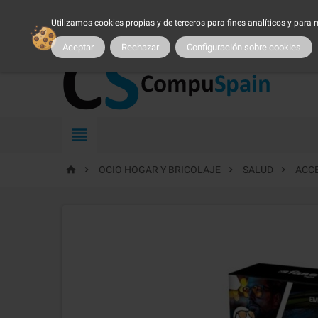
954 25 54 54
atncliente@compuspain.es
|
Nuestro 
Utilizamos cookies propias y de terceros para fines analíticos y para
MI CUENTA
|
MARCAS
|
PROMOCIONES
|
SER CLIENTE
|
TRA
Aceptar
Rechazar
Configuración sobre cookies





OCIO HOGAR Y BRICOLAJE
SALUD
ACC