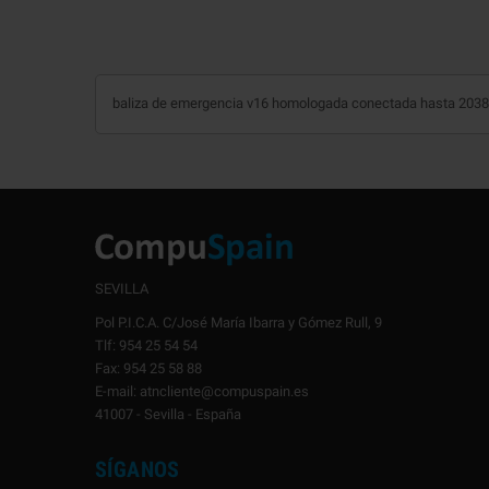
baliza de emergencia v16 homologada conectada hasta 2038 
SEVILLA
Pol P.I.C.A. C/José María Ibarra y Gómez Rull, 9
Tlf: 954 25 54 54
Fax: 954 25 58 88
E-mail: atncliente@compuspain.es
41007 - Sevilla - España
SÍGANOS