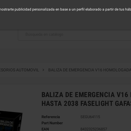
horario de Lunes a Viernes - Mañana de 9:00 a 14:30h - Tarde de 16:00 a 19:00h
 mostrarte publicidad personalizada en base a un perfil elaborado a partir de tus h
BAJA CON NOSOTROS

ESORIOS AUTOMOVIL
BALIZA DE EMERGENCIA V16 HOMOLOGADA
BALIZA DE EMERGENCIA V1
HASTA 2038 FASELIGHT GAFA
Referencia
SEGU64115
Part Number
EAN
8432325236857