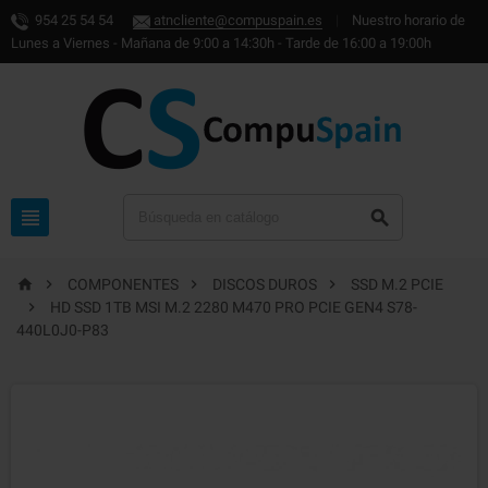
954 25 54 54
atncliente@compuspain.es
|
Nuestro horario de
Lunes a Viernes - Mañana de 9:00 a 14:30h - Tarde de 16:00 a 19:00h






COMPONENTES
DISCOS DUROS
SSD M.2 PCIE

HD SSD 1TB MSI M.2 2280 M470 PRO PCIE GEN4 S78-
440L0J0-P83