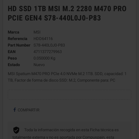
HD SSD 1TB MSI M.2 2280 M470 PRO
PCIE GEN4 S78-440L0J0-P83
Marca
MSI
Referencia
HDD64116
Part Number
S78-440L0J0-P83
EAN
4711377279963
Peso
0.050000 Kg
Estado
Nuevo
MSI Spatium M470 PRO PCIe 4.0 NVMe M.2 1TB. SDD, capacidad: 1
TB, Factor de forma de disco SSD: M.2, Componente para: PC
COMPARTIR
Toda la información recogida en esta Ficha técnica es
totalmente externa y no es aportada por Compuspain, esta