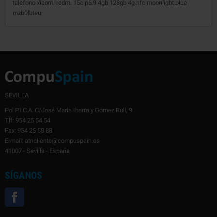
telefono xiaomi redmi 15c p6.9 4gb 128gb 4g nfc moonlight blue
mzb0lbteu
SEVILLA
Pol P.I.C.A. C/José María Ibarra y Gómez Rull, 9
Tlf: 954 25 54 54
Fax: 954 25 58 88
E-mail: atncliente@compuspain.es
41007 - Sevilla - España
SÍGANOS
Facebook