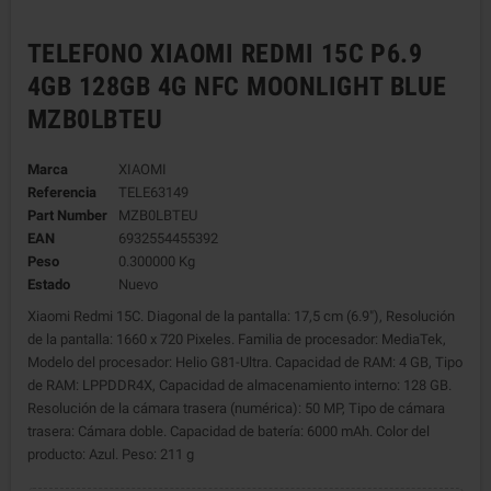
TELEFONO XIAOMI REDMI 15C P6.9
4GB 128GB 4G NFC MOONLIGHT BLUE
MZB0LBTEU
Marca
XIAOMI
Referencia
TELE63149
Part Number
MZB0LBTEU
EAN
6932554455392
Peso
0.300000 Kg
Estado
Nuevo
Xiaomi Redmi 15C. Diagonal de la pantalla: 17,5 cm (6.9"), Resolución
de la pantalla: 1660 x 720 Pixeles. Familia de procesador: MediaTek,
Modelo del procesador: Helio G81-Ultra. Capacidad de RAM: 4 GB, Tipo
de RAM: LPPDDR4X, Capacidad de almacenamiento interno: 128 GB.
Resolución de la cámara trasera (numérica): 50 MP, Tipo de cámara
trasera: Cámara doble. Capacidad de batería: 6000 mAh. Color del
producto: Azul. Peso: 211 g