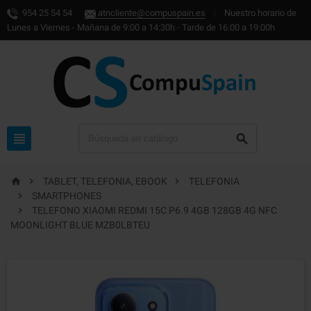
954 25 54 54
atncliente@compuspain.es
|
Nuestro horario de
Lunes a Viernes - Mañana de 9:00 a 14:30h - Tarde de 16:00 a 19:00h





TABLET, TELEFONIA, EBOOK
TELEFONIA

SMARTPHONES

TELEFONO XIAOMI REDMI 15C P6.9 4GB 128GB 4G NFC
MOONLIGHT BLUE MZB0LBTEU