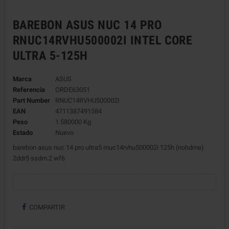
BAREBON ASUS NUC 14 PRO
RNUC14RVHU500002I INTEL CORE
ULTRA 5-125H
Marca
ASUS
Referencia
ORDE63051
Part Number
RNUC14RVHU500002I
EAN
4711387491584
Peso
1.580000 Kg
Estado
Nuevo
barebon asus nuc 14 pro ultra5 rnuc14rvhu500002i 125h (nohdme)
2ddr5 ssdm.2 wf6
COMPARTIR