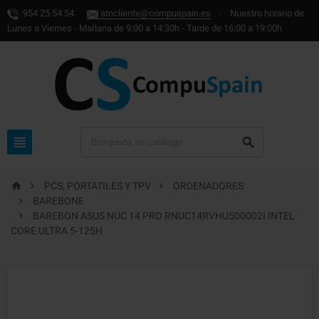
954 25 54 54
atncliente@compuspain.es
|
Nuestro horario de
Lunes a Viernes - Mañana de 9:00 a 14:30h - Tarde de 16:00 a 19:00h





PCS, PORTATILES Y TPV
ORDENADORES

BAREBONE

BAREBON ASUS NUC 14 PRO RNUC14RVHU500002I INTEL
CORE ULTRA 5-125H