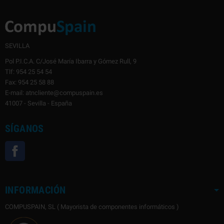
SEVILLA
Pol P.I.C.A. C/José María Ibarra y Gómez Rull, 9
Tlf: 954 25 54 54
Fax: 954 25 58 88
E-mail: atncliente@compuspain.es
41007 - Sevilla - España
SÍGANOS
Facebook
INFORMACIÓN
COMPUSPAIN, SL ( Mayorista de componentes informáticos )