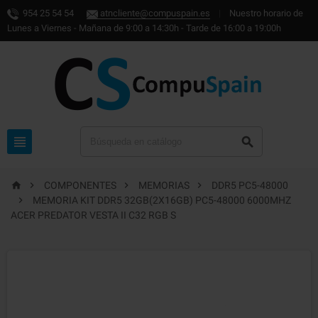
954 25 54 54
atncliente@compuspain.es
|
Nuestro horario de
Lunes a Viernes - Mañana de 9:00 a 14:30h - Tarde de 16:00 a 19:00h






COMPONENTES
MEMORIAS
DDR5 PC5-48000

MEMORIA KIT DDR5 32GB(2X16GB) PC5-48000 6000MHZ
ACER PREDATOR VESTA II C32 RGB S