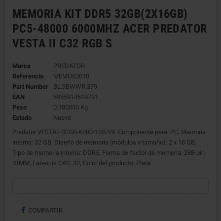
MEMORIA KIT DDR5 32GB(2X16GB)
PC5-48000 6000MHZ ACER PREDATOR
VESTA II C32 RGB S
Marca
PREDATOR
Referencia
MEMO63010
Part Number
BL.9BWWR.379
EAN
6955914619791
Peso
0.100000 Kg
Estado
Nuevo
Predator VESTA2-32GB-6000-1R8-V9. Componente para: PC, Memoria
interna: 32 GB, Diseño de memoria (módulos x tamaño): 2 x 16 GB,
Tipo de memoria interna: DDR5, Forma de factor de memoria: 288-pin
DIMM, Latencia CAS: 32, Color del producto: Plata
COMPARTIR