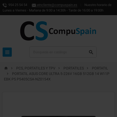
954 25 54 54
atncliente@compuspain.es
|
Nuestro horario de
Lunes a Viernes - Mañana de 9:00 a 14:30h - Tarde de 16:00 a 19:00h






PCS, PORTATILES Y TPV
PORTATILES
PORTATIL

PORTATIL ASUS CORE ULTRA 5-226V 16GB 512GB 14 W11P
EBK P5 P5405CSA-NZ0154X