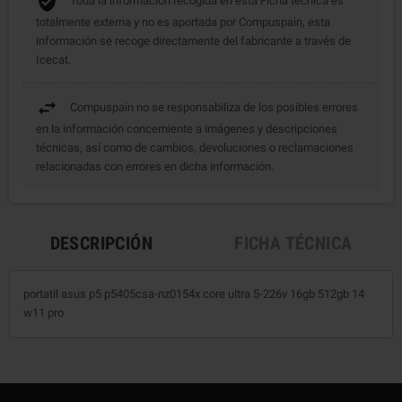
Toda la información recogida en esta Ficha técnica es
totalmente externa y no es aportada por Compuspain, esta
información se recoge directamente del fabricante a través de
Icecat.
Compuspain no se responsabiliza de los posibles errores
en la información concerniente a imágenes y descripciones
técnicas, así como de cambios, devoluciones o reclamaciones
relacionadas con errores en dicha información.
DESCRIPCIÓN
FICHA TÉCNICA
portatil asus p5 p5405csa-nz0154x core ultra 5-226v 16gb 512gb 14
w11 pro