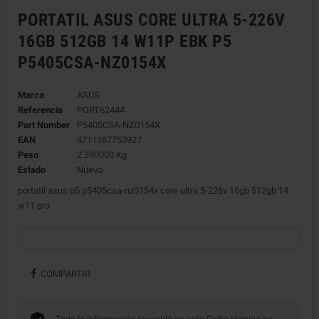
PORTATIL ASUS CORE ULTRA 5-226V
16GB 512GB 14 W11P EBK P5
P5405CSA-NZ0154X
Marca
ASUS
Referencia
PORT62444
Part Number
P5405CSA-NZ0154X
EAN
4711387753927
Peso
2.390000 Kg
Estado
Nuevo
portatil asus p5 p5405csa-nz0154x core ultra 5-226v 16gb 512gb 14
w11 pro
COMPARTIR