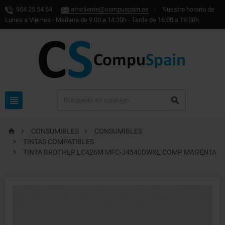
954 25 54 54
atncliente@compuspain.es
|
Nuestro horario de
Lunes a Viernes - Mañana de 9:00 a 14:30h - Tarde de 16:00 a 19:00h





CONSUMIBLES
CONSUMIBLES

TINTAS COMPATIBLES

TINTA BROTHER LC426M MFC-J4540DWXL COMP MAGENTA