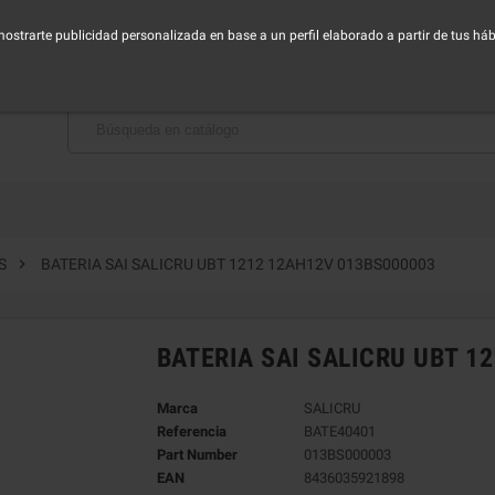
horario de Lunes a Viernes - Mañana de 9:00 a 14:30h - Tarde de 16:00 a 19:00h
 mostrarte publicidad personalizada en base a un perfil elaborado a partir de tus h
BAJA CON NOSOTROS

S
BATERIA SAI SALICRU UBT 1212 12AH12V 013BS000003
BATERIA SAI SALICRU UBT 1
Marca
SALICRU
Referencia
BATE40401
Part Number
013BS000003
EAN
8436035921898