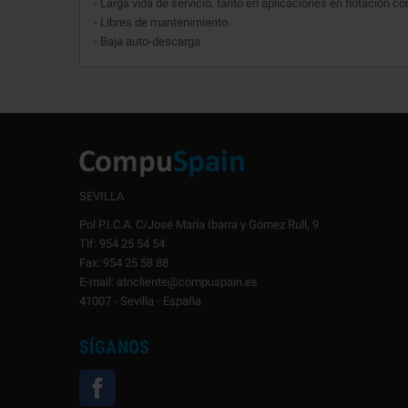
- Larga vida de servicio, tanto en aplicaciones en flotación c
- Libres de mantenimiento
- Baja auto-descarga
SEVILLA
Pol P.I.C.A. C/José María Ibarra y Gómez Rull, 9
Tlf: 954 25 54 54
Fax: 954 25 58 88
E-mail: atncliente@compuspain.es
41007 - Sevilla - España
SÍGANOS
Facebook