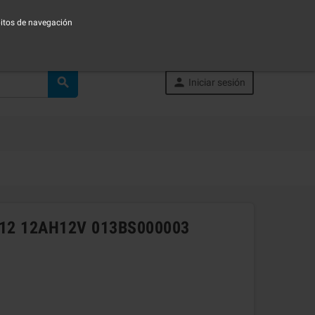
ábitos de navegación


Iniciar sesión
212 12AH12V 013BS000003