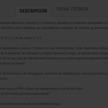
FICHA TÉCNICA
DESCRIPCIÓN
e energía altamente potentes y compactos, basados en sistemas recargables de
SAI/UPS y otros sistemas de seguridad que requieren de un back-up de energía f
9, 12 ,17 y 24 Ah, todos a 12 V.
los separadores y placas. Y éstas a su vez inmovilizadas. Están diseñados utiliz
 de la evolución de hidrógeno y oxígeno durante la carga. La batería está comple
ón. En el caso que accidentalmente la batería sea sobrecargada produciendo hid
sión en su interior.
s de iluminación de emergencia, sistemas de señalización, comunicaciones y eq
icas,...
ses, hasta el 99% y libres de mantenimiento o de añadir agua
n la IATA/ICAO provisión especial A67
lcio-estaño para una alta densidad de energía