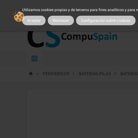
954 25 54 54
atncliente@compuspain.es
|
Nuestro 
Utilizamos cookies propias y de terceros para fines analíticos y para
MI CUENTA
|
MARCAS
|
PROMOCIONES
|
SER CLIENTE
|
TRA
Aceptar
Rechazar
Configuración sobre cookies





PERIFERICOS
BATERIAS PILAS
BATERIA