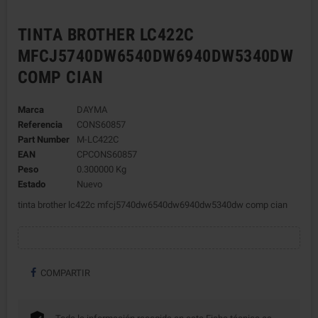
TINTA BROTHER LC422C
MFCJ5740DW6540DW6940DW5340DW
COMP CIAN
Marca
DAYMA
Referencia
CONS60857
Part Number
M-LC422C
EAN
CPCONS60857
Peso
0.300000 Kg
Estado
Nuevo
tinta brother lc422c mfcj5740dw6540dw6940dw5340dw comp cian
COMPARTIR