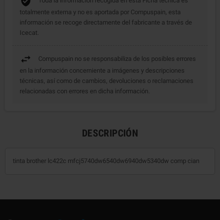
Toda la información recogida en esta Ficha técnica es
totalmente externa y no es aportada por Compuspain, esta
información se recoge directamente del fabricante a través de
Icecat.
Compuspain no se responsabiliza de los posibles errores
en la información concerniente a imágenes y descripciones
técnicas, así como de cambios, devoluciones o reclamaciones
relacionadas con errores en dicha información.
DESCRIPCIÓN
tinta brother lc422c mfcj5740dw6540dw6940dw5340dw comp cian