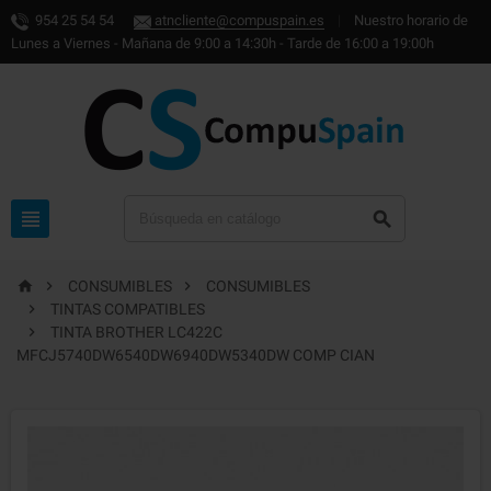
954 25 54 54
atncliente@compuspain.es
|
Nuestro horario de
Lunes a Viernes - Mañana de 9:00 a 14:30h - Tarde de 16:00 a 19:00h





CONSUMIBLES
CONSUMIBLES

TINTAS COMPATIBLES

TINTA BROTHER LC422C
MFCJ5740DW6540DW6940DW5340DW COMP CIAN