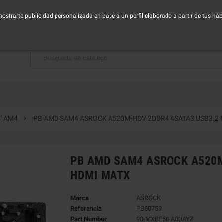
horario de Lunes a Viernes - Mañana de 9:00 a 14:30h - Tarde de 16:00 a 19:00h
 mostrarte publicidad personalizada en base a un perfil elaborado a partir de tus h
BAJA CON NOSOTROS

T AM4
PB AMD SAM4 ASROCK A520M-HDV 2DDR4 4SATA3 USB3.2
PB AMD SAM4 ASROCK A520M
HDMI MATX
Marca
ASROCK
Referencia
PB60759
Part Number
90-MXBE50-A0UAYZ