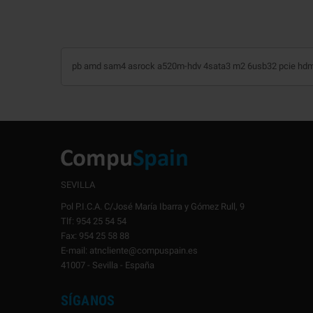
pb amd sam4 asrock a520m-hdv 4sata3 m2 6usb32 pcie hdmi
SEVILLA
Pol P.I.C.A. C/José María Ibarra y Gómez Rull, 9
Tlf: 954 25 54 54
Fax: 954 25 58 88
E-mail: atncliente@compuspain.es
41007 - Sevilla - España
SÍGANOS