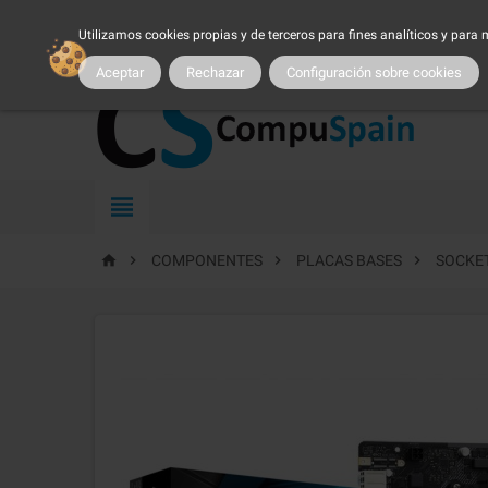
954 25 54 54
atncliente@compuspain.es
|
Nuestro 
Utilizamos cookies propias y de terceros para fines analíticos y para
MI CUENTA
|
MARCAS
|
PROMOCIONES
|
SER CLIENTE
|
TRA
Aceptar
Rechazar
Configuración sobre cookies





COMPONENTES
PLACAS BASES
SOCKE