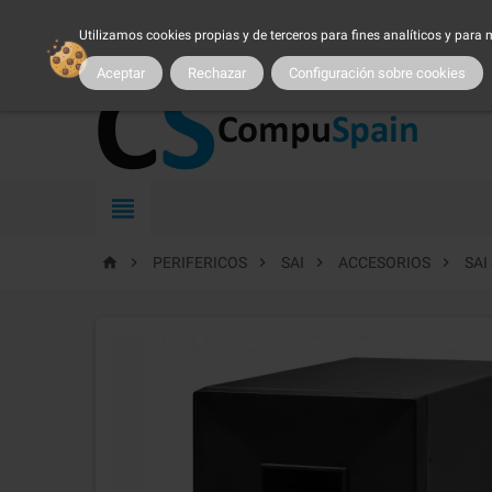
954 25 54 54
atncliente@compuspain.es
|
Nuestro 
Utilizamos cookies propias y de terceros para fines analíticos y para
MI CUENTA
|
MARCAS
|
PROMOCIONES
|
SER CLIENTE
|
TRA
Aceptar
Rechazar
Configuración sobre cookies






PERIFERICOS
SAI
ACCESORIOS
SAI