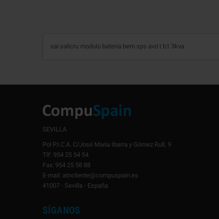
sai salicru modulo bateria bem sps avd t b1 3kva
SEVILLA
Pol P.I.C.A. C/José María Ibarra y Gómez Rull, 9
Tlf: 954 25 54 54
Fax: 954 25 58 88
E-mail: atncliente@compuspain.es
41007 - Sevilla - España
SÍGANOS