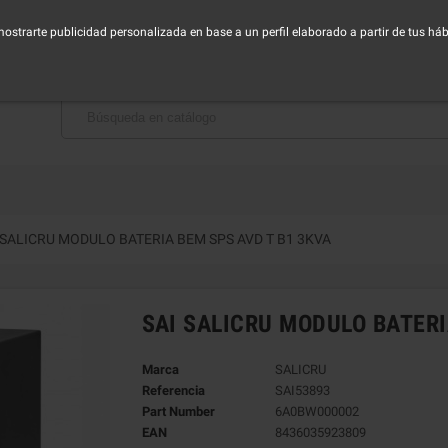
horario de Lunes a Viernes - Mañana de 9:00 a 14:30h - Tarde de 16:00 a 19:00h
 mostrarte publicidad personalizada en base a un perfil elaborado a partir de tus h
BAJA CON NOSOTROS
 SALICRU MODULO BATERIA BEM SPS AVD T B1 3KVA
SAI SALICRU MODULO BATERI
Marca
SALICRU
Referencia
SAI53893
Part Number
6A0BW000002
EAN
8436035923809