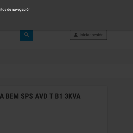
ábitos de navegación


Iniciar sesión
A BEM SPS AVD T B1 3KVA