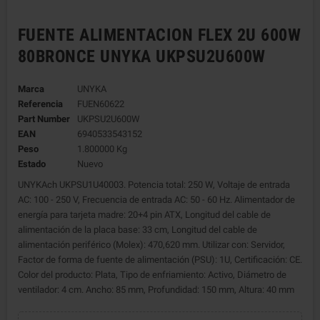
FUENTE ALIMENTACION FLEX 2U 600W
80BRONCE UNYKA UKPSU2U600W
Marca
UNYKA
Referencia
FUEN60622
Part Number
UKPSU2U600W
EAN
6940533543152
Peso
1.800000 Kg
Estado
Nuevo
UNYKAch UKPSU1U40003. Potencia total: 250 W, Voltaje de entrada
AC: 100 - 250 V, Frecuencia de entrada AC: 50 - 60 Hz. Alimentador de
energía para tarjeta madre: 20+4 pin ATX, Longitud del cable de
alimentación de la placa base: 33 cm, Longitud del cable de
alimentación periférico (Molex): 470,620 mm. Utilizar con: Servidor,
Factor de forma de fuente de alimentación (PSU): 1U, Certificación: CE.
Color del producto: Plata, Tipo de enfriamiento: Activo, Diámetro de
ventilador: 4 cm. Ancho: 85 mm, Profundidad: 150 mm, Altura: 40 mm