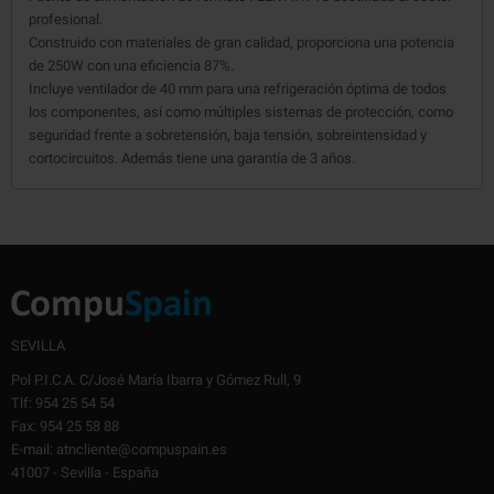
profesional.
Construido con materiales de gran calidad, proporciona una potencia
de 250W con una eficiencia 87%.
Incluye ventilador de 40 mm para una refrigeración óptima de todos
los componentes, así como múltiples sistemas de protección, como
seguridad frente a sobretensión, baja tensión, sobreintensidad y
cortocircuitos. Además tiene una garantía de 3 años.
SEVILLA
Pol P.I.C.A. C/José María Ibarra y Gómez Rull, 9
Tlf: 954 25 54 54
Fax: 954 25 58 88
E-mail: atncliente@compuspain.es
41007 - Sevilla - España