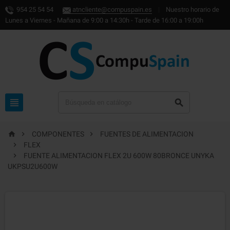
954 25 54 54
atncliente@compuspain.es
|
Nuestro horario de
Lunes a Viernes - Mañana de 9:00 a 14:30h - Tarde de 16:00 a 19:00h





COMPONENTES
FUENTES DE ALIMENTACION

FLEX

FUENTE ALIMENTACION FLEX 2U 600W 80BRONCE UNYKA
UKPSU2U600W