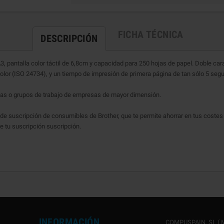
FICHA TÉCNICA
DESCRIPCIÓN
, pantalla color táctil de 6,8cm y capacidad para 250 hojas de papel. Doble ca
or (ISO 24734), y un tiempo de impresión de primera página de tan sólo 5 se
nas o grupos de trabajo de empresas de mayor dimensión.
 de suscripción de consumibles de Brother, que te permite ahorrar en tus cost
re tu suscripción suscripción.
INFORMACIÓN
COMPUSPAIN, SL ( M