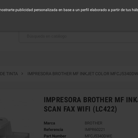
horario de Lunes a Viernes - Mañana de 9:00 a 14:30h - Tarde de 16:00 a 19:00h
 mostrarte publicidad personalizada en base a un perfil elaborado a partir de tus h
BAJA CON NOSOTROS

DE TINTA
IMPRESORA BROTHER MF INKJET COLOR MFCJ5340DWE 
IMPRESORA BROTHER MF INK
SCAN FAX WIFI (LC422)
Marca
BROTHER
Referencia
IMPR60221
Part Number
MFCJ5340DWE