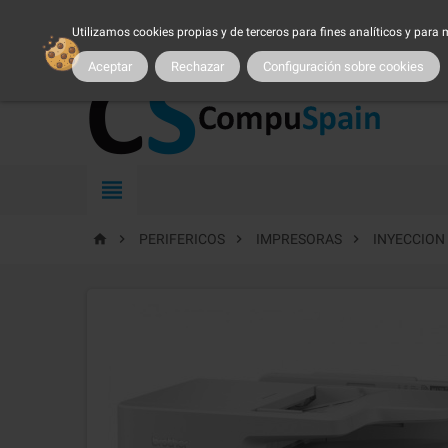
954 25 54 54
atncliente@compuspain.es
|
Nuestro 
Utilizamos cookies propias y de terceros para fines analíticos y para
MI CUENTA
|
MARCAS
|
PROMOCIONES
|
SER CLIENTE
|
TRA
Aceptar
Rechazar
Configuración sobre cookies





PERIFERICOS
IMPRESORAS
INYECCION 