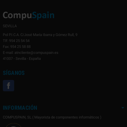
SEVILLA
Pol P.I.C.A. C/José María Ibarra y Gómez Rull, 9
Tlf: 954 25 54 54
Fax: 954 25 58 88
E-mail: atncliente@compuspain.es
41007 - Sevilla - España
SÍGANOS
Facebook
INFORMACIÓN
COMPUSPAIN, SL ( Mayorista de componentes informáticos )