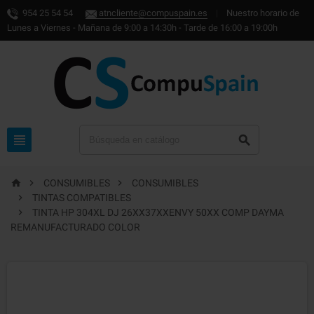
954 25 54 54
atncliente@compuspain.es
|
Nuestro horario de
Lunes a Viernes - Mañana de 9:00 a 14:30h - Tarde de 16:00 a 19:00h





CONSUMIBLES
CONSUMIBLES

TINTAS COMPATIBLES

TINTA HP 304XL DJ 26XX37XXENVY 50XX COMP DAYMA
REMANUFACTURADO COLOR