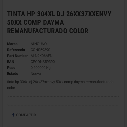
TINTA HP 304XL DJ 26XX37XXENVY
50XX COMP DAYMA
REMANUFACTURADO COLOR
Marca
NINGUNO
Referencia
CONS59390
Part Number
M-N9K06AEN
EAN
CPCONS59390
Peso
0.200000 Kg
Estado
Nuevo
tinta hp 304xl dj 26xx37xxenvy 50xx comp dayma remanufacturado
color
COMPARTIR