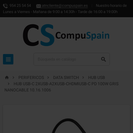
954 25 54 54
atncliente@compuspain.es
|
Nuestro horario de
Lunes a Viernes - Mañana de 9:00 a 14:30h - Tarde de 16:00 a 19:00h






PERIFERICOS
DATA SWITCH
HUB USB

HUB USB-C 2XUSB-A2XUSB-CHDMIUSB-C PD 100W GRIS
NANOCABLE 10.16.1006