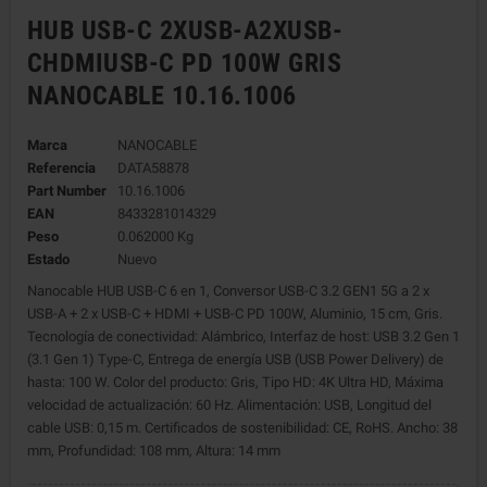
HUB USB-C 2XUSB-A2XUSB-
CHDMIUSB-C PD 100W GRIS
NANOCABLE 10.16.1006
Marca
NANOCABLE
Referencia
DATA58878
Part Number
10.16.1006
EAN
8433281014329
Peso
0.062000 Kg
Estado
Nuevo
Nanocable HUB USB-C 6 en 1, Conversor USB-C 3.2 GEN1 5G a 2 x
USB-A + 2 x USB-C + HDMI + USB-C PD 100W, Aluminio, 15 cm, Gris.
Tecnología de conectividad: Alámbrico, Interfaz de host: USB 3.2 Gen 1
(3.1 Gen 1) Type-C, Entrega de energía USB (USB Power Delivery) de
hasta: 100 W. Color del producto: Gris, Tipo HD: 4K Ultra HD, Máxima
velocidad de actualización: 60 Hz. Alimentación: USB, Longitud del
cable USB: 0,15 m. Certificados de sostenibilidad: CE, RoHS. Ancho: 38
mm, Profundidad: 108 mm, Altura: 14 mm