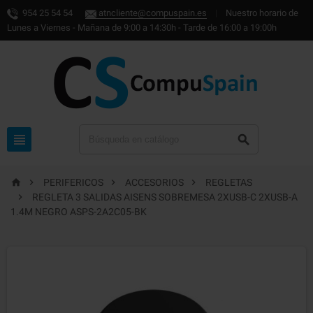
954 25 54 54
atncliente@compuspain.es
|
Nuestro horario de
Lunes a Viernes - Mañana de 9:00 a 14:30h - Tarde de 16:00 a 19:00h






PERIFERICOS
ACCESORIOS
REGLETAS

REGLETA 3 SALIDAS AISENS SOBREMESA 2XUSB-C 2XUSB-A
1.4M NEGRO ASPS-2A2C05-BK