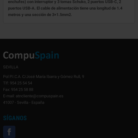
enchufes) con interruptor y 3 tomas Schuko, 2 puertos USB-C, 2
puertos USB-A. El cable de alimentación tiene una longitud de 1.4
metros y una sección de 3×1.5mm2.
SEVILLA
Pol P.I.C.A. C/José María Ibarra y Gómez Rull, 9
Tlf: 954 25 54 54
Fax: 954 25 58 88
E-mail: atncliente@compuspain.es
41007 - Sevilla - España
SÍGANOS
Facebook