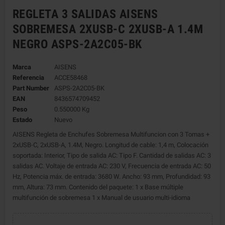
REGLETA 3 SALIDAS AISENS
SOBREMESA 2XUSB-C 2XUSB-A 1.4M
NEGRO ASPS-2A2C05-BK
Marca
AISENS
Referencia
ACCE58468
Part Number
ASPS-2A2C05-BK
EAN
8436574709452
Peso
0.550000 Kg
Estado
Nuevo
AISENS Regleta de Enchufes Sobremesa Multifuncion con 3 Tomas +
2xUSB-C, 2xUSB-A, 1.4M, Negro. Longitud de cable: 1,4 m, Colocación
soportada: Interior, Tipo de salida AC: Tipo F. Cantidad de salidas AC: 3
salidas AC. Voltaje de entrada AC: 230 V, Frecuencia de entrada AC: 50
Hz, Potencia máx. de entrada: 3680 W. Ancho: 93 mm, Profundidad: 93
mm, Altura: 73 mm. Contenido del paquete: 1 x Base múltiple
multifunción de sobremesa 1 x Manual de usuario multi-idioma