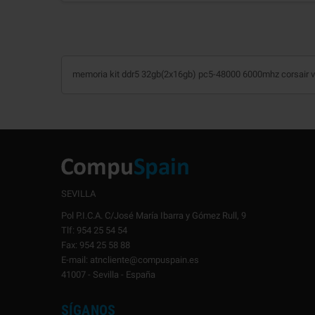
memoria kit ddr5 32gb(2x16gb) pc5-48000 6000mhz corsair
SEVILLA
Pol P.I.C.A. C/José María Ibarra y Gómez Rull, 9
Tlf: 954 25 54 54
Fax: 954 25 58 88
E-mail: atncliente@compuspain.es
41007 - Sevilla - España
SÍGANOS