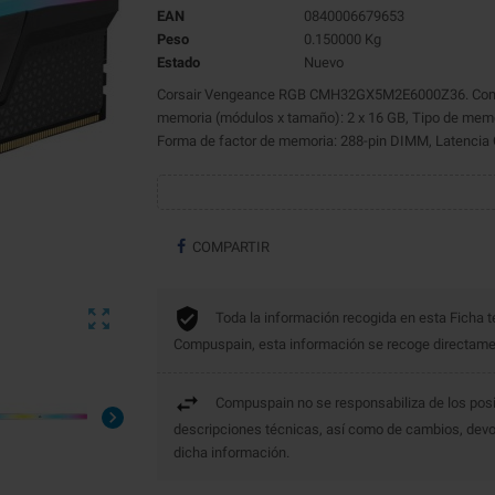
EAN
0840006679653
Peso
0.150000 Kg
Estado
Nuevo
Corsair Vengeance RGB CMH32GX5M2E6000Z36. Compon
memoria (módulos x tamaño): 2 x 16 GB, Tipo de memor
Forma de factor de memoria: 288-pin DIMM, Latencia 
COMPARTIR

Toda la información recogida en esta Ficha t
Compuspain, esta información se recoge directament
Compuspain no se responsabiliza de los posi

descripciones técnicas, así como de cambios, devo
dicha información.