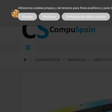
954 25 54 54
atncliente@compuspain.es
|
Nuestro 
Utilizamos cookies propias y de terceros para fines analíticos y para
MI CUENTA
|
MARCAS
|
PROMOCIONES
|
SER CLIENTE
|
TRA
Aceptar
Rechazar
Configuración sobre cookies





COMPONENTES
MEMORIAS
DDR5 PC5-