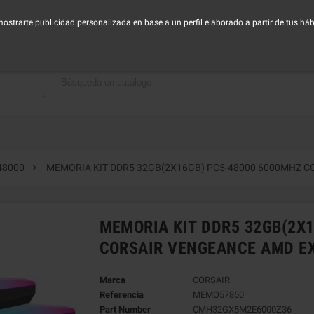
horario de Lunes a Viernes - Mañana de 9:00 a 14:30h - Tarde de 16:00 a 19:00h
 mostrarte publicidad personalizada en base a un perfil elaborado a partir de tus h
BAJA CON NOSOTROS

48000
MEMORIA KIT DDR5 32GB(2X16GB) PC5-48000 6000MHZ 
MEMORIA KIT DDR5 32GB(2X
CORSAIR VENGEANCE AMD E
Marca
CORSAIR
Referencia
MEMO57850
Part Number
CMH32GX5M2E6000Z36