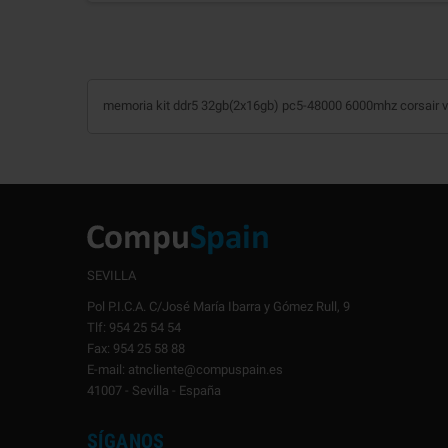
memoria kit ddr5 32gb(2x16gb) pc5-48000 6000mhz corsair 
SEVILLA
Pol P.I.C.A. C/José María Ibarra y Gómez Rull, 9
Tlf: 954 25 54 54
Fax: 954 25 58 88
E-mail: atncliente@compuspain.es
41007 - Sevilla - España
SÍGANOS