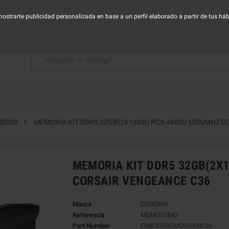
horario de Lunes a Viernes - Mañana de 9:00 a 14:30h - Tarde de 16:00 a 19:00h
 mostrarte publicidad personalizada en base a un perfil elaborado a partir de tus h
BAJA CON NOSOTROS

48000
MEMORIA KIT DDR5 32GB(2X16GB) PC5-48000 6000MHZ C
MEMORIA KIT DDR5 32GB(2X
CORSAIR VENGEANCE C36
Marca
CORSAIR
Referencia
MEMO57842
Part Number
CMK32GX5M2E6000C36