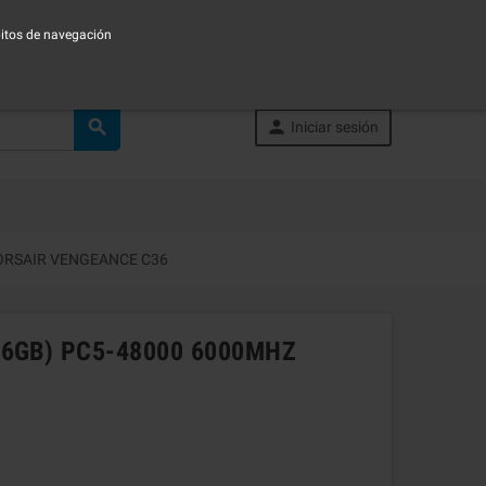
ábitos de navegación


Iniciar sesión
ORSAIR VENGEANCE C36
16GB) PC5-48000 6000MHZ