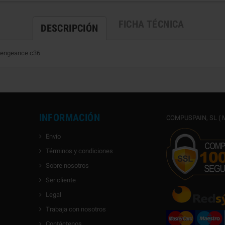
FICHA TÉCNICA
DESCRIPCIÓN
vengeance c36
INFORMACIÓN
COMPUSPAIN, SL ( M
Envío
Términos y condiciones
Sobre nosotros
Ser cliente
Legal
Trabaja con nosotros
Contáctenos