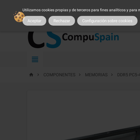
954 25 54 54
atncliente@compuspain.es
|
Nuestro 
Utilizamos cookies propias y de terceros para fines analíticos y para
MI CUENTA
|
MARCAS
|
PROMOCIONES
|
SER CLIENTE
|
TRA
Aceptar
Rechazar
Configuración sobre cookies





COMPONENTES
MEMORIAS
DDR5 PC5-