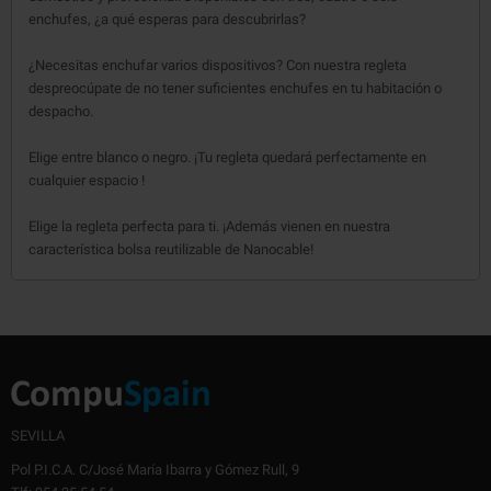
enchufes, ¿a qué esperas para descubrirlas?
¿Necesitas enchufar varios dispositivos? Con nuestra regleta
despreocúpate de no tener suficientes enchufes en tu habitación o
despacho.
Elige entre blanco o negro. ¡Tu regleta quedará perfectamente en
cualquier espacio !
Elige la regleta perfecta para ti. ¡Además vienen en nuestra
característica bolsa reutilizable de Nanocable!
SEVILLA
Pol P.I.C.A. C/José María Ibarra y Gómez Rull, 9