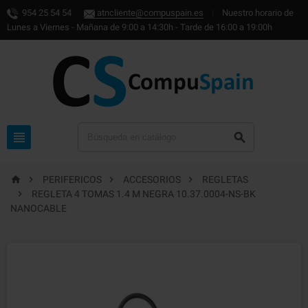
954 25 54 54
atncliente@compuspain.es
|
Nuestro horario de
Lunes a Viernes - Mañana de 9:00 a 14:30h - Tarde de 16:00 a 19:00h






PERIFERICOS
ACCESORIOS
REGLETAS

REGLETA 4 TOMAS 1.4 M NEGRA 10.37.0004-NS-BK
NANOCABLE