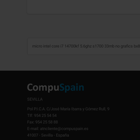
micro intel core i7 14700kf 5.6ghz s1700 33mb no grafics b
SEVILLA
Pol P.I.C.A. C/José María Ibarra y Gómez Rull, 9
Tlf: 954 25 54 54
Fax: 954 25 58 88
E-mail: atncliente@compuspain.es
41007 - Sevilla - España