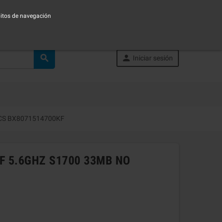
ábitos de navegación


Iniciar sesión
ICS BX8071514700KF
KF 5.6GHZ S1700 33MB NO