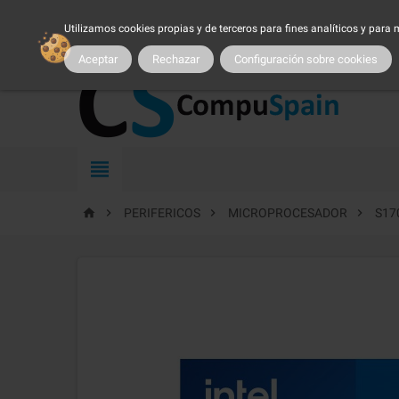
954 25 54 54
atncliente@compuspain.es
|
Nuestro 
Utilizamos cookies propias y de terceros para fines analíticos y para
MI CUENTA
|
MARCAS
|
PROMOCIONES
|
SER CLIENTE
|
TRA
Aceptar
Rechazar
Configuración sobre cookies





PERIFERICOS
MICROPROCESADOR
S17