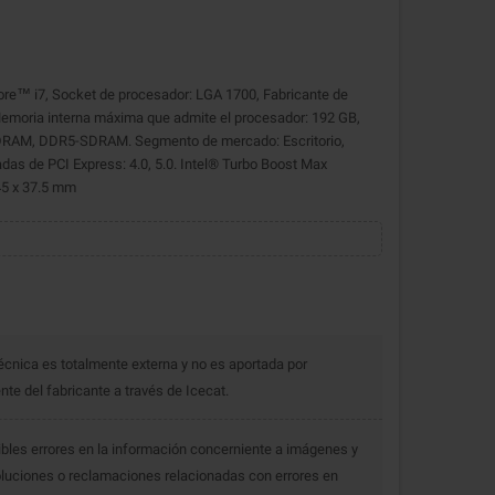
Core™ i7, Socket de procesador: LGA 1700, Fabricante de
Memoria interna máxima que admite el procesador: 192 GB,
DRAM, DDR5-SDRAM. Segmento de mercado: Escritorio,
adas de PCI Express: 4.0, 5.0. Intel® Turbo Boost Max
45 x 37.5 mm
écnica es totalmente externa y no es aportada por
e del fabricante a través de Icecat.
bles errores en la información concerniente a imágenes y
luciones o reclamaciones relacionadas con errores en