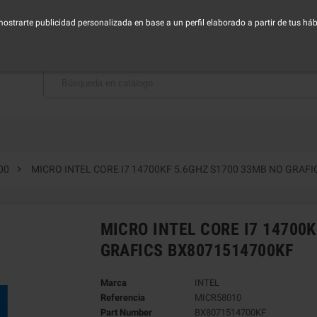
horario de Lunes a Viernes - Mañana de 9:00 a 14:30h - Tarde de 16:00 a 19:00h
 mostrarte publicidad personalizada en base a un perfil elaborado a partir de tus h
BAJA CON NOSOTROS

00
MICRO INTEL CORE I7 14700KF 5.6GHZ S1700 33MB NO GRAF
MICRO INTEL CORE I7 14700
GRAFICS BX8071514700KF
Marca
INTEL
Referencia
MICR58010
Part Number
BX8071514700KF