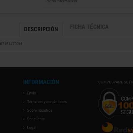
dicha información.
FICHA TÉCNICA
DESCRIPCIÓN
x8071514700kf
INFORMACIÓN
COMPUSPAIN, SL ( M
Envío
Términos y condiciones
Sobre nosotros
Ser cliente
Legal