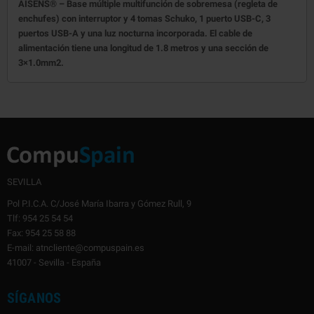
AISENS® – Base múltiple multifunción de sobremesa (regleta de
enchufes) con interruptor y 4 tomas Schuko, 1 puerto USB-C, 3
puertos USB-A y una luz nocturna incorporada. El cable de
alimentación tiene una longitud de 1.8 metros y una sección de
3×1.0mm2.
SEVILLA
Pol P.I.C.A. C/José María Ibarra y Gómez Rull, 9
Tlf: 954 25 54 54
Fax: 954 25 58 88
E-mail: atncliente@compuspain.es
41007 - Sevilla - España
SÍGANOS