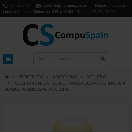
954 25 54 54
atncliente@compuspain.es
|
Nuestro horario de
Lunes a Viernes - Mañana de 9:00 a 14:30h - Tarde de 16:00 a 19:00h






PERIFERICOS
ACCESORIOS
REGLETAS

REGLETA 4 SALIDA 1XUSB-C 3XUSB-A LUZ NOCTURNA 1.8M
BLANCO AISENS ASPS-3A1CL01-W