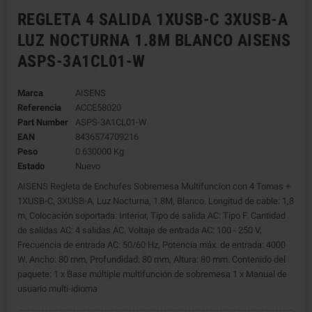
REGLETA 4 SALIDA 1XUSB-C 3XUSB-A
LUZ NOCTURNA 1.8M BLANCO AISENS
ASPS-3A1CL01-W
Marca
AISENS
Referencia
ACCE58020
Part Number
ASPS-3A1CL01-W
EAN
8436574709216
Peso
0.630000 Kg
Estado
Nuevo
AISENS Regleta de Enchufes Sobremesa Multifuncion con 4 Tomas +
1XUSB-C, 3XUSB-A, Luz Nocturna, 1.8M, Blanco. Longitud de cable: 1,8
m, Colocación soportada: Interior, Tipo de salida AC: Tipo F. Cantidad
de salidas AC: 4 salidas AC. Voltaje de entrada AC: 100 - 250 V,
Frecuencia de entrada AC: 50/60 Hz, Potencia máx. de entrada: 4000
W. Ancho: 80 mm, Profundidad: 80 mm, Altura: 80 mm. Contenido del
paquete: 1 x Base múltiple multifunción de sobremesa 1 x Manual de
usuario multi-idioma