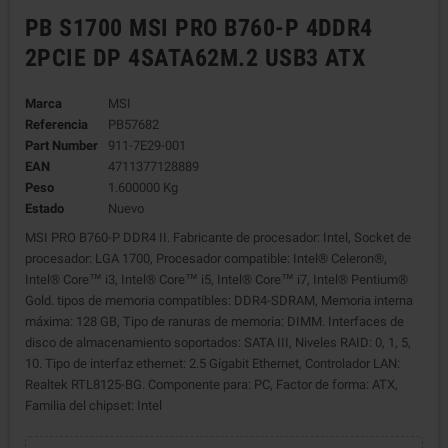
PB S1700 MSI PRO B760-P 4DDR4
2PCIE DP 4SATA62M.2 USB3 ATX
Marca
MSI
Referencia
PB57682
Part Number
911-7E29-001
EAN
4711377128889
Peso
1.600000 Kg
Estado
Nuevo
MSI PRO B760-P DDR4 II. Fabricante de procesador: Intel, Socket de
procesador: LGA 1700, Procesador compatible: Intel® Celeron®,
Intel® Core™ i3, Intel® Core™ i5, Intel® Core™ i7, Intel® Pentium®
Gold. tipos de memoria compatibles: DDR4-SDRAM, Memoria interna
máxima: 128 GB, Tipo de ranuras de memoria: DIMM. Interfaces de
disco de almacenamiento soportados: SATA III, Niveles RAID: 0, 1, 5,
10. Tipo de interfaz ethernet: 2.5 Gigabit Ethernet, Controlador LAN:
Realtek RTL8125-BG. Componente para: PC, Factor de forma: ATX,
Familia del chipset: Intel