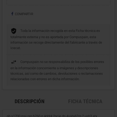
COMPARTIR
Toda la información recogida en esta Ficha técnica es
totalmente externa y no es aportada por Compuspain, esta
información se recoge directamente del fabricante a través de
Icecat.
Compuspain no se responsabiliza de los posibles errores
en la información concerniente a imágenes y descripciones
técnicas, así como de cambios, devoluciones o reclamaciones
relacionadas con errores en dicha información.
DESCRIPCIÓN
FICHA TÉCNICA
pb s1700 msi pro b760-p 4ddr4 2pcie dp 4sata62m.2 usb3 atx