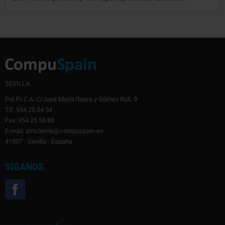
SEVILLA
Pol P.I.C.A. C/José María Ibarra y Gómez Rull, 9
Tlf: 954 25 54 54
Fax: 954 25 58 88
E-mail: atncliente@compuspain.es
41007 - Sevilla - España
SÍGANOS
Facebook