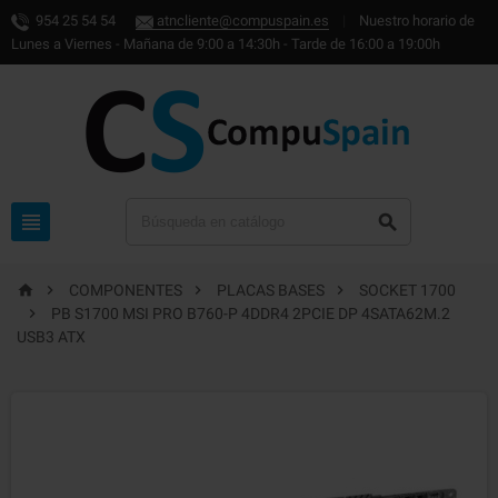
954 25 54 54
atncliente@compuspain.es
|
Nuestro horario de
Lunes a Viernes - Mañana de 9:00 a 14:30h - Tarde de 16:00 a 19:00h






COMPONENTES
PLACAS BASES
SOCKET 1700

PB S1700 MSI PRO B760-P 4DDR4 2PCIE DP 4SATA62M.2
USB3 ATX