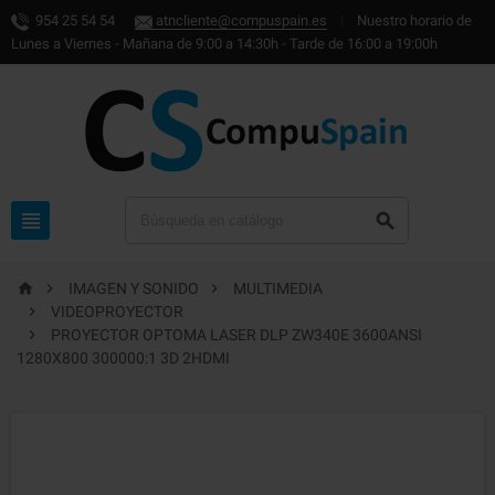
954 25 54 54
atncliente@compuspain.es
|
Nuestro horario de
Lunes a Viernes - Mañana de 9:00 a 14:30h - Tarde de 16:00 a 19:00h





IMAGEN Y SONIDO
MULTIMEDIA

VIDEOPROYECTOR

PROYECTOR OPTOMA LASER DLP ZW340E 3600ANSI
1280X800 300000:1 3D 2HDMI