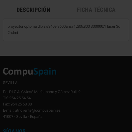
DESCRIPCIÓN
FICHA TÉCNICA
proyector optoma dlp zw340e 3600ansi 1280x800 300000:1 laser 3d
2hdmi
SEVILLA
Pol P.I.C.A. C/José María Ibarra y Gómez Rull, 9
Tlf: 954 25 54 54
Fax: 954 25 58 88
E-mail: atncliente@compuspain.es
41007 - Sevilla - España
SÍGANOS