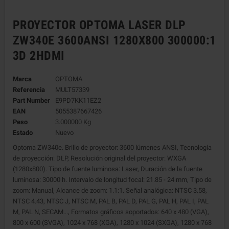
PROYECTOR OPTOMA LASER DLP
ZW340E 3600ANSI 1280X800 300000:1
3D 2HDMI
Marca
OPTOMA
Referencia
MULT57339
Part Number
E9PD7KK11EZ2
EAN
5055387667426
Peso
3.000000 Kg
Estado
Nuevo
Optoma ZW340e. Brillo de proyector: 3600 lúmenes ANSI, Tecnología
de proyección: DLP, Resolución original del proyector: WXGA
(1280x800). Tipo de fuente luminosa: Laser, Duración de la fuente
luminosa: 30000 h. Intervalo de longitud focal: 21.85 - 24 mm, Tipo de
zoom: Manual, Alcance de zoom: 1.1:1. Señal analógica: NTSC 3.58,
NTSC 4.43, NTSC J, NTSC M, PAL B, PAL D, PAL G, PAL H, PAL I, PAL
M, PAL N, SECAM..., Formatos gráficos soportados: 640 x 480 (VGA),
800 x 600 (SVGA), 1024 x 768 (XGA), 1280 x 1024 (SXGA), 1280 x 768