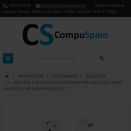
954 25 54 54
atncliente@compuspain.es
|
Nuestro horario de
Lunes a Viernes - Mañana de 9:00 a 14:30h - Tarde de 16:00 a 19:00h






PERIFERICOS
ACCESORIOS
REGLETAS

REGLETA 5 SALIDAS CON INTERRUPTOR CABLE 3X1.5MM2
BLANCO 1.4M AISENS A154-0651