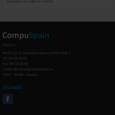
interruptor con cable 3×1.5mm2.
SEVILLA
Pol P.I.C.A. C/José María Ibarra y Gómez Rull, 9
Tlf: 954 25 54 54
Fax: 954 25 58 88
E-mail: atncliente@compuspain.es
41007 - Sevilla - España
SÍGANOS
Facebook