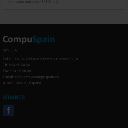
interruptor con cable 3×1.5mm2.
SEVILLA
Pol P.I.C.A. C/José María Ibarra y Gómez Rull, 9
Tlf: 954 25 54 54
Fax: 954 25 58 88
E-mail: atncliente@compuspain.es
41007 - Sevilla - España
SÍGANOS
Facebook