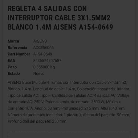
REGLETA 4 SALIDAS CON
INTERRUPTOR CABLE 3X1.5MM2
BLANCO 1.4M AISENS A154-0649
Marca
AISENS
Referencia
ACCE56066
Part Number
A154-0649
EAN
8436574707687
Peso
0.355000 Kg
Estado
Nuevo
AISENS Base Multiple 4 Tomas con Interruptor con Cable 3×1.5mm2,
Blanco, 1.4 m. Longitud de cable: 1,4 m, Colocación soportada: Interior,
Tipo de salida AC: Tipo F. Cantidad de salidas AC: 4 salidas AC. Voltaje
de entrada AC: 250 V, Potencia máx. de entrada: 3500 W, Máxima
corriente: 16 A. Ancho: 53 mm, Profundidad: 215 mm, Altura: 40 mm.
Número de productos incluidos: 1 pieza(s), Ancho del paquete: 90 mm,
Profundidad del paquete: 250 mm