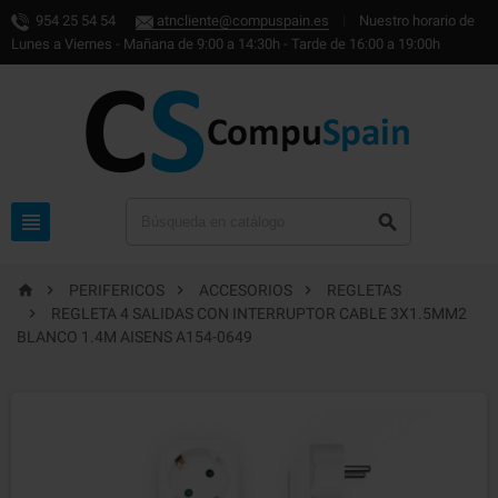
954 25 54 54
atncliente@compuspain.es
|
Nuestro horario de
Lunes a Viernes - Mañana de 9:00 a 14:30h - Tarde de 16:00 a 19:00h






PERIFERICOS
ACCESORIOS
REGLETAS

REGLETA 4 SALIDAS CON INTERRUPTOR CABLE 3X1.5MM2
BLANCO 1.4M AISENS A154-0649