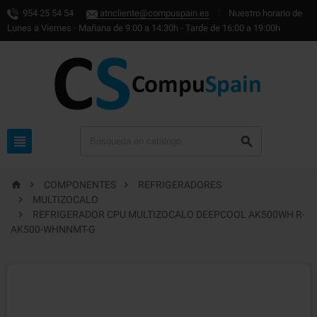
954 25 54 54
atncliente@compuspain.es
|
Nuestro horario de
Lunes a Viernes - Mañana de 9:00 a 14:30h - Tarde de 16:00 a 19:00h





COMPONENTES
REFRIGERADORES

MULTIZOCALO

REFRIGERADOR CPU MULTIZOCALO DEEPCOOL AK500WH R-
AK500-WHNNMT-G