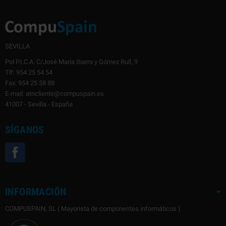
SEVILLA
Pol P.I.C.A. C/José María Ibarra y Gómez Rull, 9
Tlf: 954 25 54 54
Fax: 954 25 58 88
E-mail: atncliente@compuspain.es
41007 - Sevilla - España
SÍGANOS
Facebook
INFORMACIÓN
COMPUSPAIN, SL ( Mayorista de componentes informáticos )