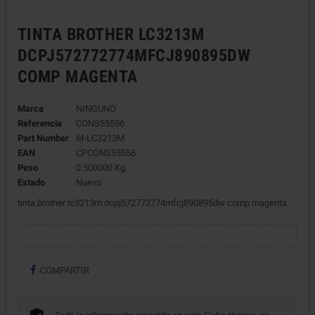
TINTA BROTHER LC3213M
DCPJ572772774MFCJ890895DW
COMP MAGENTA
Marca
NINGUNO
Referencia
CONS55556
Part Number
M-LC3213M
EAN
CPCONS55556
Peso
0.500000 Kg
Estado
Nuevo
tinta brother lc3213m dcpj572772774mfcj890895dw comp magenta
COMPARTIR