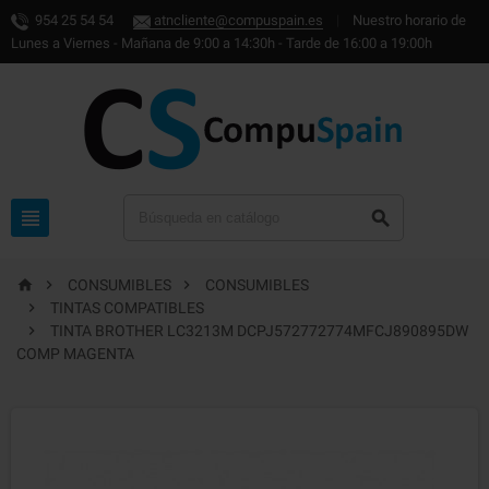
954 25 54 54
atncliente@compuspain.es
|
Nuestro horario de
Lunes a Viernes - Mañana de 9:00 a 14:30h - Tarde de 16:00 a 19:00h





CONSUMIBLES
CONSUMIBLES

TINTAS COMPATIBLES

TINTA BROTHER LC3213M DCPJ572772774MFCJ890895DW
COMP MAGENTA