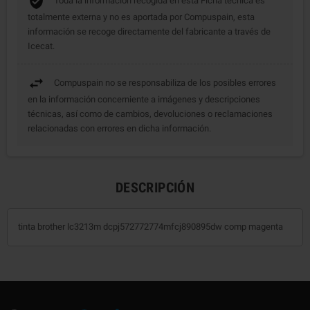
Toda la información recogida en esta Ficha técnica es
totalmente externa y no es aportada por Compuspain, esta
información se recoge directamente del fabricante a través de
Icecat.
Compuspain no se responsabiliza de los posibles errores
en la información concerniente a imágenes y descripciones
técnicas, así como de cambios, devoluciones o reclamaciones
relacionadas con errores en dicha información.
DESCRIPCIÓN
tinta brother lc3213m dcpj572772774mfcj890895dw comp magenta