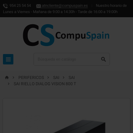
954 25 54 54
atncliente@compuspain.es
|
Nuestro horario de
Lunes a Viernes - Mañana de 9:00 a 14:30h - Tarde de 16:00 a 19:00h






PERIFERICOS
SAI
SAI

SAI RIELLO DIALOG VISION 800 T