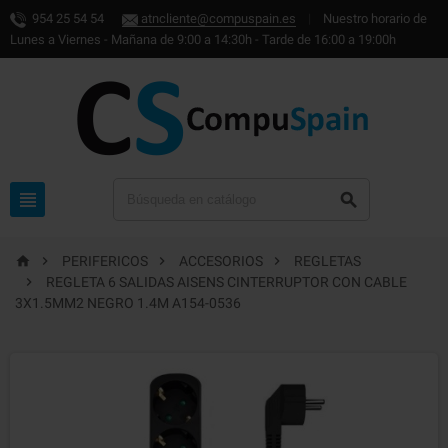
954 25 54 54
atncliente@compuspain.es
|
Nuestro horario de
Lunes a Viernes - Mañana de 9:00 a 14:30h - Tarde de 16:00 a 19:00h






PERIFERICOS
ACCESORIOS
REGLETAS

REGLETA 6 SALIDAS AISENS CINTERRUPTOR CON CABLE
3X1.5MM2 NEGRO 1.4M A154-0536