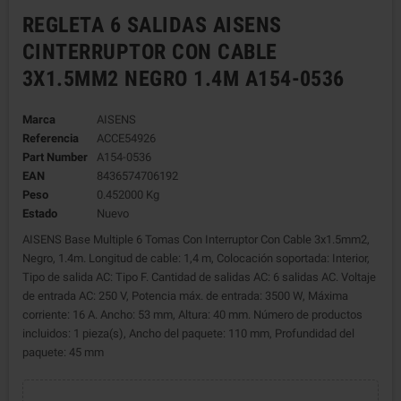
REGLETA 6 SALIDAS AISENS
CINTERRUPTOR CON CABLE
3X1.5MM2 NEGRO 1.4M A154-0536
Marca
AISENS
Referencia
ACCE54926
Part Number
A154-0536
EAN
8436574706192
Peso
0.452000 Kg
Estado
Nuevo
AISENS Base Multiple 6 Tomas Con Interruptor Con Cable 3x1.5mm2,
Negro, 1.4m. Longitud de cable: 1,4 m, Colocación soportada: Interior,
Tipo de salida AC: Tipo F. Cantidad de salidas AC: 6 salidas AC. Voltaje
de entrada AC: 250 V, Potencia máx. de entrada: 3500 W, Máxima
corriente: 16 A. Ancho: 53 mm, Altura: 40 mm. Número de productos
incluidos: 1 pieza(s), Ancho del paquete: 110 mm, Profundidad del
paquete: 45 mm