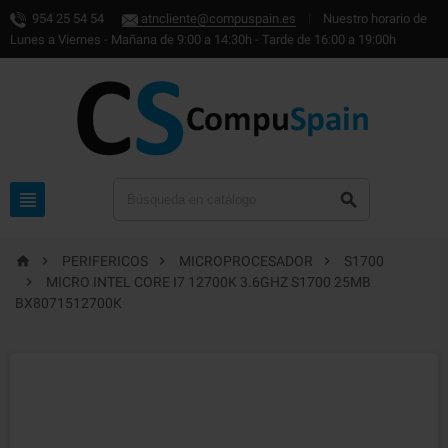
954 25 54 54
atncliente@compuspain.es
|
Nuestro horario de
Lunes a Viernes - Mañana de 9:00 a 14:30h - Tarde de 16:00 a 19:00h






PERIFERICOS
MICROPROCESADOR
S1700

MICRO INTEL CORE I7 12700K 3.6GHZ S1700 25MB
BX8071512700K