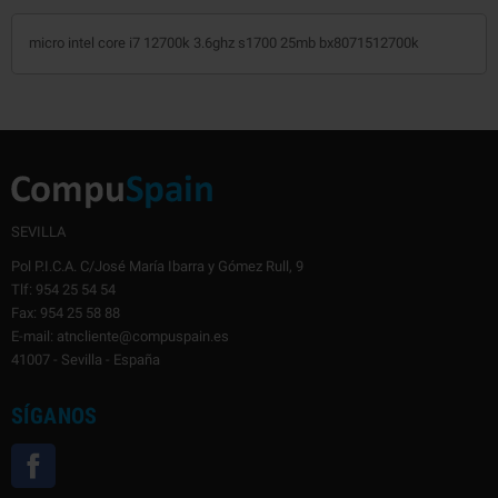
micro intel core i7 12700k 3.6ghz s1700 25mb bx8071512700k
SEVILLA
Pol P.I.C.A. C/José María Ibarra y Gómez Rull, 9
Tlf: 954 25 54 54
Fax: 954 25 58 88
E-mail: atncliente@compuspain.es
41007 - Sevilla - España
SÍGANOS
Facebook