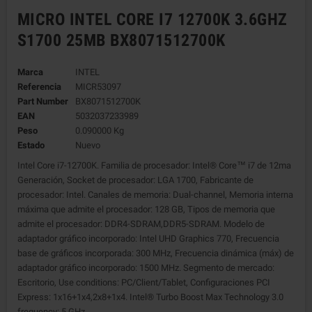
MICRO INTEL CORE I7 12700K 3.6GHZ
S1700 25MB BX8071512700K
Marca
INTEL
Referencia
MICR53097
Part Number
BX8071512700K
EAN
5032037233989
Peso
0.090000 Kg
Estado
Nuevo
Intel Core i7-12700K. Familia de procesador: Intel® Core™ i7 de 12ma
Generación, Socket de procesador: LGA 1700, Fabricante de
procesador: Intel. Canales de memoria: Dual-channel, Memoria interna
máxima que admite el procesador: 128 GB, Tipos de memoria que
admite el procesador: DDR4-SDRAM,DDR5-SDRAM. Modelo de
adaptador gráfico incorporado: Intel UHD Graphics 770, Frecuencia
base de gráficos incorporada: 300 MHz, Frecuencia dinámica (máx) de
adaptador gráfico incorporado: 1500 MHz. Segmento de mercado:
Escritorio, Use conditions: PC/Client/Tablet, Configuraciones PCI
Express: 1x16+1x4,2x8+1x4. Intel® Turbo Boost Max Technology 3.0
frequency: 5 GHz