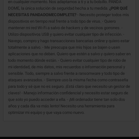
en cualquier momento. Nos adaptamos a ti y a tu bolsillo. PANDA
DOME, la única solución de seguridad hecha a tu medida.
¿POR QUÉ
NECESITAS PANDADOMECOMPLETE?
- Necesito proteger todos mis
dispositivos en tiempo real frente a todo tipo de virus. - Quiero
mantener mi red Wi-Fi a salvo de hackers y de vecinos gorrones. -
Utilizo dispositivos USB y quiero evitar cualquier tipo de infección. -
Navego, compro y hago transacciones bancarias online y quiero estar
totalmente a salvo. - Me preocupa que mis hijos se bajen o usen
aplicaciones que no deben. Quiero que estén a salvo y quiero saber en
todo momento dónde están. - Quiero evitar cualquier tipo de robo de
mi identidad, de mis datos, mis recuerdos o información personal y
sensible. Todo, siempre a salvo frente a ransomware y todo tipo de
ataques avanzados. - Siempre uso la misma fecha como contraseña
para todo y sé que no es seguro. ¡Está claro que necesito un gestor de
claves! - Manejo información confidencial y necesito estar seguro de
que solo yo puedo acceder a ella. - ¡Mi ordenador tiene tan solo dos
años y cada día va más lento! Necesito una herramienta para
optimizar mi equipo y que vaya como nuevo.