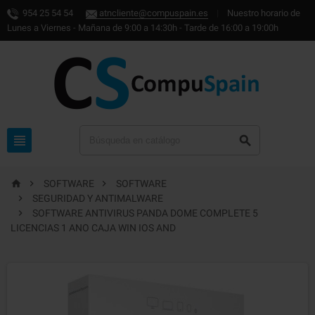
954 25 54 54
atncliente@compuspain.es
|
Nuestro horario de
Lunes a Viernes - Mañana de 9:00 a 14:30h - Tarde de 16:00 a 19:00h





SOFTWARE
SOFTWARE

SEGURIDAD Y ANTIMALWARE

SOFTWARE ANTIVIRUS PANDA DOME COMPLETE 5
LICENCIAS 1 ANO CAJA WIN IOS AND