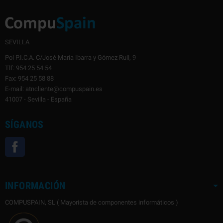
SEVILLA
Pol P.I.C.A. C/José María Ibarra y Gómez Rull, 9
Tlf: 954 25 54 54
Fax: 954 25 58 88
E-mail: atncliente@compuspain.es
41007 - Sevilla - España
SÍGANOS
Facebook
INFORMACIÓN
COMPUSPAIN, SL ( Mayorista de componentes informáticos )