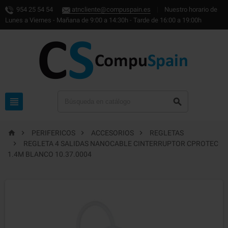
954 25 54 54
atncliente@compuspain.es
|
Nuestro horario de
Lunes a Viernes - Mañana de 9:00 a 14:30h - Tarde de 16:00 a 19:00h






PERIFERICOS
ACCESORIOS
REGLETAS

REGLETA 4 SALIDAS NANOCABLE CINTERRUPTOR CPROTEC
1.4M BLANCO 10.37.0004