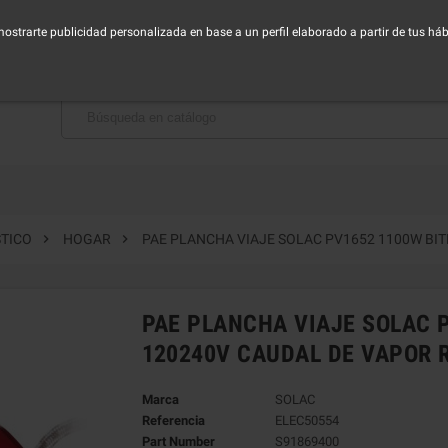
horario de Lunes a Viernes - Mañana de 9:00 a 14:30h - Tarde de 16:00 a 19:00h
 mostrarte publicidad personalizada en base a un perfil elaborado a partir de tus h
BAJA CON NOSOTROS


TICO
HOGAR
PAE PLANCHA VIAJE SOLAC PV1652 1100W BI
PAE PLANCHA VIAJE SOLAC 
120240V CAUDAL DE VAPOR 
Marca
SOLAC
Referencia
ELEC50554
Part Number
S91869400