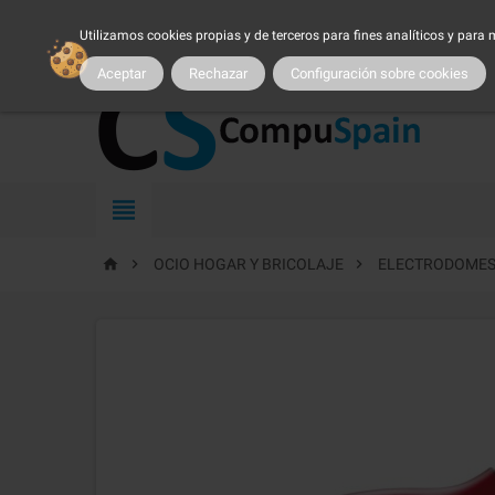
954 25 54 54
atncliente@compuspain.es
|
Nuestro 
Utilizamos cookies propias y de terceros para fines analíticos y para
MI CUENTA
|
MARCAS
|
PROMOCIONES
|
SER CLIENTE
|
TRA
Aceptar
Rechazar
Configuración sobre cookies




OCIO HOGAR Y BRICOLAJE
ELECTRODOMES