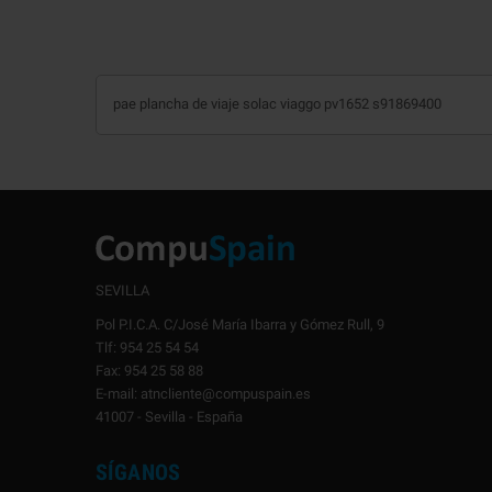
pae plancha de viaje solac viaggo pv1652 s91869400
SEVILLA
Pol P.I.C.A. C/José María Ibarra y Gómez Rull, 9
Tlf: 954 25 54 54
Fax: 954 25 58 88
E-mail: atncliente@compuspain.es
41007 - Sevilla - España
SÍGANOS