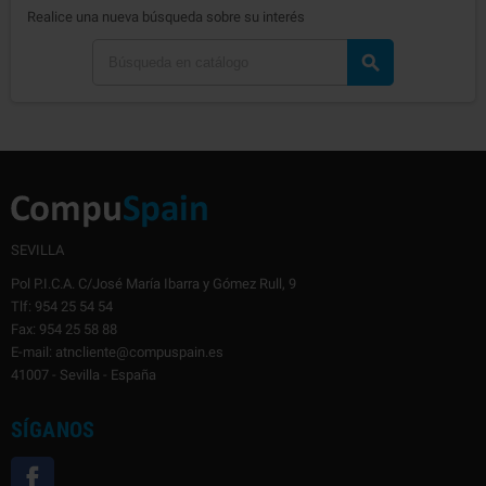
Realice una nueva búsqueda sobre su interés

SEVILLA
Pol P.I.C.A. C/José María Ibarra y Gómez Rull, 9
Tlf: 954 25 54 54
Fax: 954 25 58 88
E-mail: atncliente@compuspain.es
41007 - Sevilla - España
SÍGANOS
Facebook