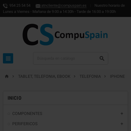
954 25 54 54
atncliente@compuspain.es
|
Nuestro horario de
Lunes a Viernes - Mañana de 9:00 a 14:30h - Tarde de 16:00 a 19:00h






TABLET, TELEFONIA, EBOOK
TELEFONIA
IPHONE
INICIO
COMPONENTES

PERIFERICOS
