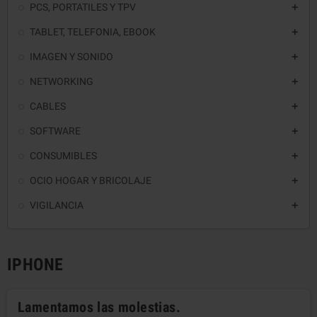
PCS, PORTATILES Y TPV

TABLET, TELEFONIA, EBOOK

IMAGEN Y SONIDO

NETWORKING

CABLES

SOFTWARE

CONSUMIBLES

OCIO HOGAR Y BRICOLAJE

VIGILANCIA

IPHONE
Lamentamos las molestias.