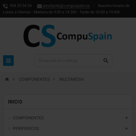
954 25 54 54
atncliente@compuspain.es
|
Nuestro horario de
Lunes a Viernes - Mañana de 9:00 a 14:30h - Tarde de 16:00 a 19:00h





COMPONENTES
MULTIMEDIA
INICIO
COMPONENTES

PERIFERICOS
