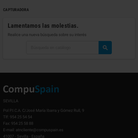
CAPTURADORA
Lamentamos las molestias.
Realice una nueva búsqueda sobre su interés

SEVILLA
Pol P.I.C.A. C/José María Ibarra y Gómez Rull, 9
Tlf: 954 25 54 54
Fax: 954 25 58 88
E-mail: atncliente@compuspain.es
41007 - Sevilla - España