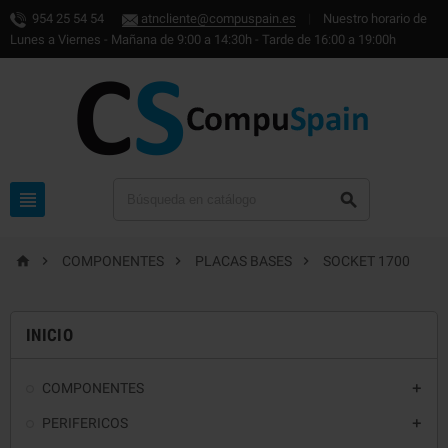
954 25 54 54
atncliente@compuspain.es
|
Nuestro horario de
Lunes a Viernes - Mañana de 9:00 a 14:30h - Tarde de 16:00 a 19:00h






COMPONENTES
PLACAS BASES
SOCKET 1700
INICIO
COMPONENTES

PERIFERICOS
