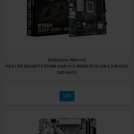
Referencia: PB61145
PB S1700 GIGABYTE B760M D3HP G10 4DDR4 PCI4 LAN 2.5 4SATA3
2M2 MATX
VER