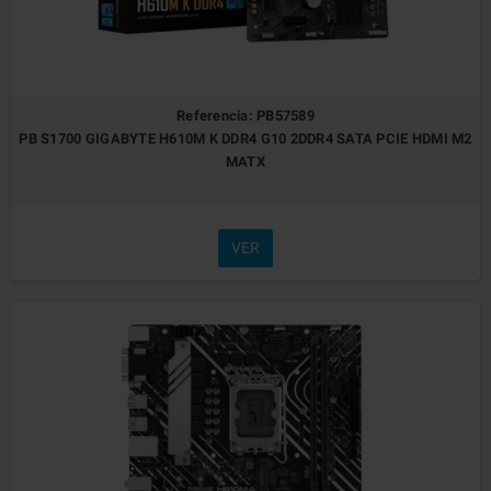
Referencia: PB57589
PB S1700 GIGABYTE H610M K DDR4 G10 2DDR4 SATA PCIE HDMI M2
MATX
VER