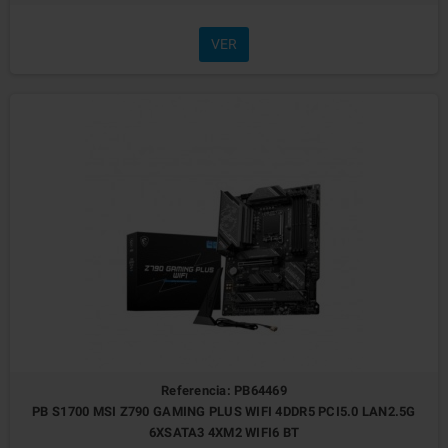
VER
Referencia: PB64469
PB S1700 MSI Z790 GAMING PLUS WIFI 4DDR5 PCI5.0 LAN2.5G
6XSATA3 4XM2 WIFI6 BT