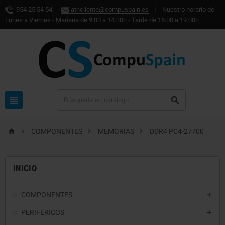
954 25 54 54
atncliente@compuspain.es
|
Nuestro horario de
Lunes a Viernes - Mañana de 9:00 a 14:30h - Tarde de 16:00 a 19:00h






COMPONENTES
MEMORIAS
DDR4 PC4-27700
INICIO
COMPONENTES

PERIFERICOS
