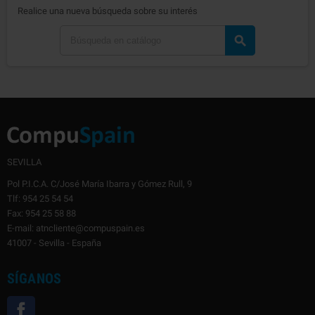
Realice una nueva búsqueda sobre su interés

SEVILLA
Pol P.I.C.A. C/José María Ibarra y Gómez Rull, 9
Tlf: 954 25 54 54
Fax: 954 25 58 88
E-mail: atncliente@compuspain.es
41007 - Sevilla - España
SÍGANOS
Facebook