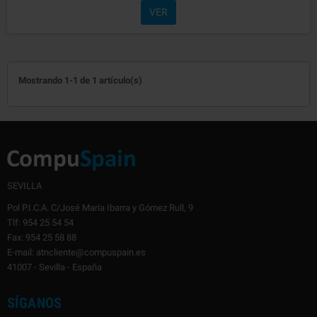
VER
Mostrando 1-1 de 1 artículo(s)
SEVILLA
Pol P.I.C.A. C/José María Ibarra y Gómez Rull, 9
Tlf: 954 25 54 54
Fax: 954 25 58 88
E-mail: atncliente@compuspain.es
41007 - Sevilla - España
SÍGANOS