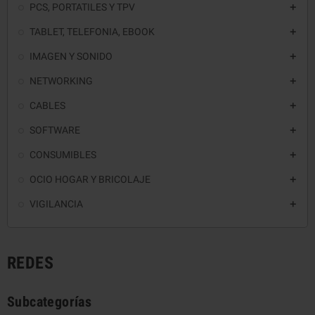
PCS, PORTATILES Y TPV

TABLET, TELEFONIA, EBOOK

IMAGEN Y SONIDO

NETWORKING

CABLES

SOFTWARE

CONSUMIBLES

OCIO HOGAR Y BRICOLAJE

VIGILANCIA

REDES
Subcategorías