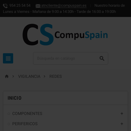
954 25 54 54
atncliente@compuspain.es
|
Nuestro horario de
Lunes a Viernes - Mañana de 9:00 a 14:30h - Tarde de 16:00 a 19:00h





VIGILANCIA
REDES
INICIO
COMPONENTES

PERIFERICOS
