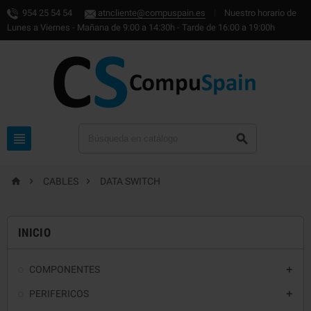
954 25 54 54
atncliente@compuspain.es
|
Nuestro horario de
Lunes a Viernes - Mañana de 9:00 a 14:30h - Tarde de 16:00 a 19:00h





CABLES
DATA SWITCH
INICIO
COMPONENTES

PERIFERICOS
