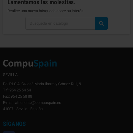
Lamentamos las molestias.
Realice una nueva búsqueda sobre su interés

SEVILLA
Pol P.I.C.A. C/José María Ibarra y Gómez Rull, 9
Tlf: 954 25 54 54
Fax: 954 25 58 88
E-mail: atncliente@compuspain.es
41007 - Sevilla - España
SÍGANOS