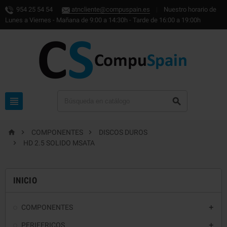
954 25 54 54
atncliente@compuspain.es
|
Nuestro horario de
Lunes a Viernes - Mañana de 9:00 a 14:30h - Tarde de 16:00 a 19:00h





COMPONENTES
DISCOS DUROS

HD 2.5 SOLIDO MSATA
INICIO
COMPONENTES

PERIFERICOS
