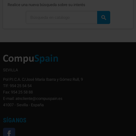
Realice una nueva búsqueda sobre su interés

SEVILLA
Pol P.I.C.A. C/José María Ibarra y Gómez Rull, 9
Tlf: 954 25 54 54
Fax: 954 25 58 88
E-mail: atncliente@compuspain.es
41007 - Sevilla - España
SÍGANOS
Facebook