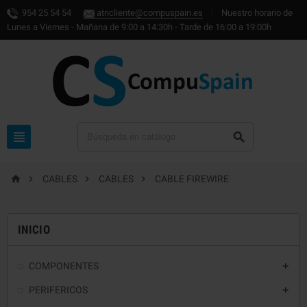
954 25 54 54
atncliente@compuspain.es
|
Nuestro horario de
Lunes a Viernes - Mañana de 9:00 a 14:30h - Tarde de 16:00 a 19:00h






CABLES
CABLES
CABLE FIREWIRE
INICIO
COMPONENTES

PERIFERICOS
