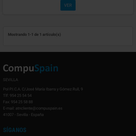
VER
Mostrando 1-1 de 1 artículo(s)
SEVILLA
Pol P.I.C.A. C/José María Ibarra y Gómez Rull, 9
Tlf: 954 25 54 54
Fax: 954 25 58 88
E-mail: atncliente@compuspain.es
41007 - Sevilla - España
SÍGANOS