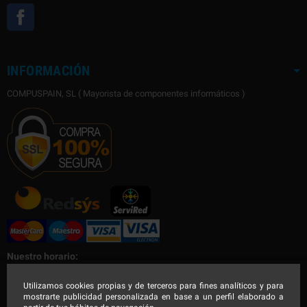
Facebook
INFORMACIÓN
COMPUSPAIN, SL ( Mayorista de componentes informáticos )
Nuestro horario:
Nuestro horario de Lunes a Viernes
Utilizamos cookies propias y de terceros para fines analíticos y para
mostrarte publicidad personalizada en base a un perfil elaborado a
Mañana de 9:00 a 14:30h - Tarde de 16:00 a 19:00h