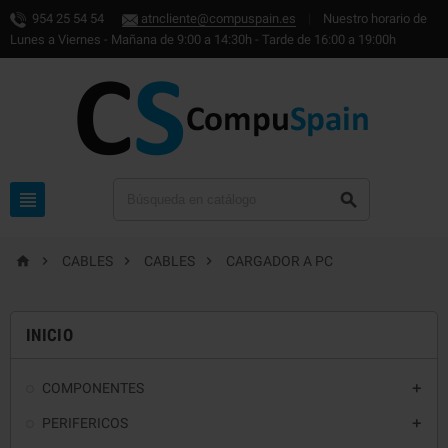
954 25 54 54
atncliente@compuspain.es
|
Nuestro horario de
Lunes a Viernes - Mañana de 9:00 a 14:30h - Tarde de 16:00 a 19:00h






CABLES
CABLES
CARGADOR A PC
INICIO
COMPONENTES

PERIFERICOS
