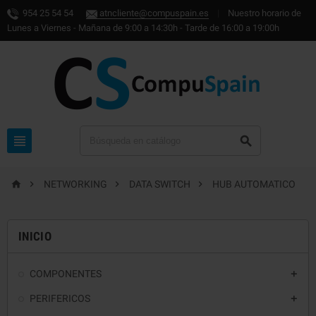
954 25 54 54
atncliente@compuspain.es
|
Nuestro horario de
Lunes a Viernes - Mañana de 9:00 a 14:30h - Tarde de 16:00 a 19:00h






NETWORKING
DATA SWITCH
HUB AUTOMATICO
INICIO
COMPONENTES

PERIFERICOS
