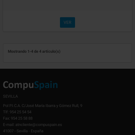
VER
Mostrando 1-4 de 4 artículo(s)
SEVILLA
Pol P.I.C.A. C/José María Ibarra y Gómez Rull, 9
Tlf: 954 25 54 54
Fax: 954 25 58 88
E-mail: atncliente@compuspain.es
41007 - Sevilla - España