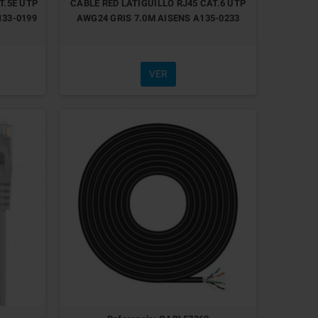
T.5E UTP
CABLE RED LATIGUILLO RJ45 CAT.6 UTP
133-0199
AWG24 GRIS 7.0M AISENS A135-0233
VER