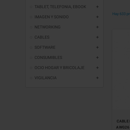
TABLET, TELEFONIA, EBOOK

Hay 633 pr
IMAGEN Y SONIDO

NETWORKING

CABLES

SOFTWARE

CONSUMIBLES

OCIO HOGAR Y BRICOLAJE

VIGILANCIA

CABLE 
AWG26 