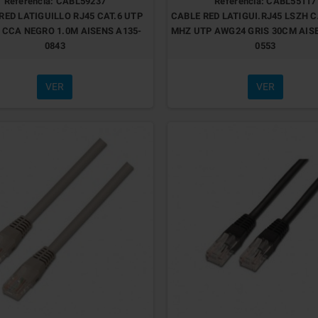
Referencia: CABL59237
Referencia: CABL55117
RED LATIGUILLO RJ45 CAT.6 UTP
CABLE RED LATIGUI.RJ45 LSZH C
CCA NEGRO 1.0M AISENS A135-
MHZ UTP AWG24 GRIS 30CM AIS
0843
0553
VER
VER