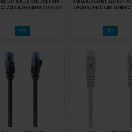
RED LATIGUILLO RJ45 CAT.6 UTP
CABLE RED LATIGUILLO RJ45 CA
CA AZUL 0.5M AISENS A135-0797
AWG24 BLANCO 3.0M AISENS A
VER
VER