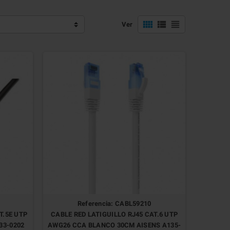



Ver
Referencia: CABL59210
T.5E UTP
CABLE RED LATIGUILLO RJ45 CAT.6 UTP
33-0202
AWG26 CCA BLANCO 30CM AISENS A135-