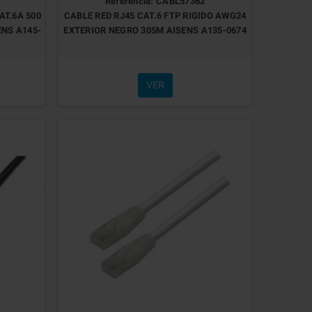
Referencia: CABL57362
AT.6A 500
CABLE RED RJ45 CAT.6 FTP RIGIDO AWG24
ENS A145-
EXTERIOR NEGRO 305M AISENS A135-0674
VER