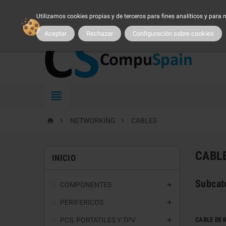
954 25 54 54
atncliente@compuspain.es
|
Nuestro 
Utilizamos cookies propias y de terceros para fines analíticos y para
MI CUENTA
|
MARCAS
|
PROMOCIONES
|
SER CLIENTE
|
TRA
Aceptar
Rechazar
Configuración sobre cookies




NETWORKING
CABLES
CABL
INICIO
Subcat
COMPONENTES

PERIFERICOS

PCS, PORTATILES Y TPV
CABLE DE 
