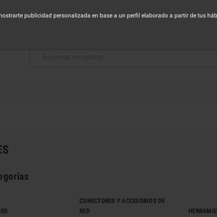
horario de Lunes a Viernes - Mañana de 9:00 a 14:30h - Tarde de 16:00 a 19:00h
 mostrarte publicidad personalizada en base a un perfil elaborado a partir de tus h
BAJA CON NOSOTROS
ES
egorías
CONECTORES Y ACCESORIOS DE
RED
RED
HERRAMIE