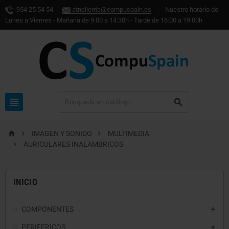
954 25 54 54
atncliente@compuspain.es
|
Nuestro horario de
Lunes a Viernes - Mañana de 9:00 a 14:30h - Tarde de 16:00 a 19:00h





IMAGEN Y SONIDO
MULTIMEDIA

AURICULARES INALAMBRICOS
INICIO
COMPONENTES

PERIFERICOS
