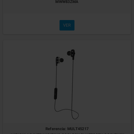
MWW83ZMA
VER
Referencia: MULT45217