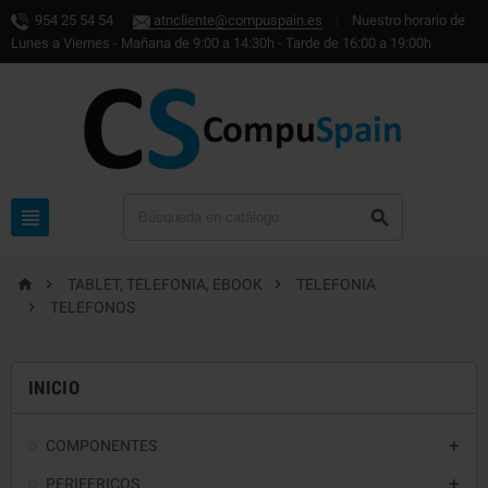
954 25 54 54
atncliente@compuspain.es
|
Nuestro horario de
Lunes a Viernes - Mañana de 9:00 a 14:30h - Tarde de 16:00 a 19:00h





TABLET, TELEFONIA, EBOOK
TELEFONIA

TELEFONOS
INICIO
COMPONENTES

PERIFERICOS
