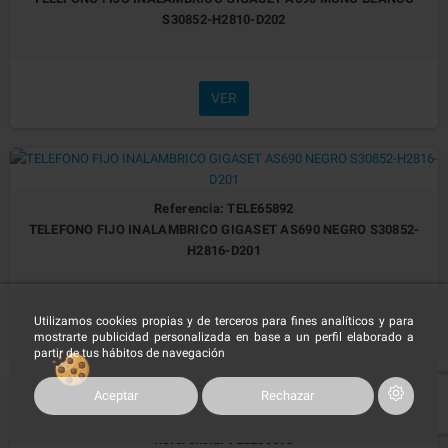
S30852-H2810-D202
VER
Referencia: TELE65892
TELEFONO FIJO INALAMBRICO GIGASET AS690 NEGRO S30852-
H2816-D201
Utilizamos cookies propias y de terceros para fines analíticos y para
VER
mostrarte publicidad personalizada en base a un perfil elaborado a
partir de tus hábitos de navegación
Aceptar
Rechazar
Referencia: TELE65893