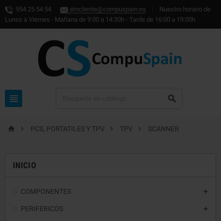
954 25 54 54
atncliente@compuspain.es
|
Nuestro horario de
Lunes a Viernes - Mañana de 9:00 a 14:30h - Tarde de 16:00 a 19:00h






PCS, PORTATILES Y TPV
TPV
SCANNER
INICIO
COMPONENTES

PERIFERICOS
