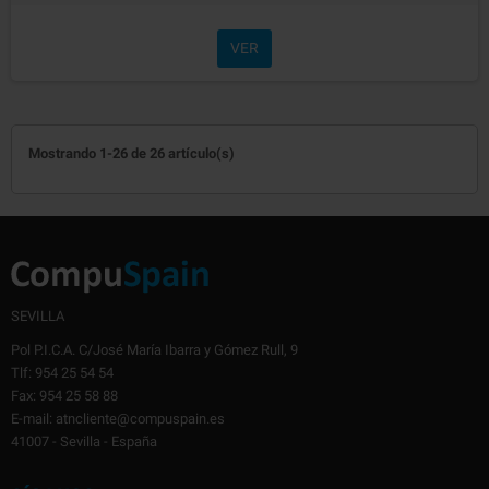
VER
Mostrando 1-26 de 26 artículo(s)
SEVILLA
Pol P.I.C.A. C/José María Ibarra y Gómez Rull, 9
Tlf: 954 25 54 54
Fax: 954 25 58 88
E-mail: atncliente@compuspain.es
41007 - Sevilla - España